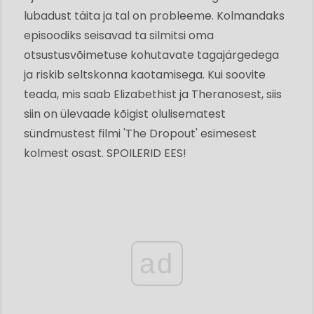
lubadust täita ja tal on probleeme. Kolmandaks
episoodiks seisavad ta silmitsi oma
otsustusvõimetuse kohutavate tagajärgedega
ja riskib seltskonna kaotamisega. Kui soovite
teada, mis saab Elizabethist ja Theranosest, siis
siin on ülevaade kõigist olulisematest
sündmustest filmi 'The Dropout' esimesest
kolmest osast. SPOILERID EES!
ad