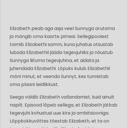
Elizabeth peab aga asja veel Sunnyga arutama
ja mängib oma kaarte pimesi. Sellegipoolest
toimib Elizabethi samm, kuna juhatus otsustab
lubada Elizabethil jääda tegevjuhiks ja nõustub
Sunnyga liituma tegevjuhina, et aidata ja
juhendada Elizabethi. Lõpuks kulub Elizabethil
mõni minut, et veenda Sunnyt, kes tunnistab
oma plaani leidlikkust.
Seega väldib Elizabeth vallandamist, kuid ainult
napilt. Episood lõpeb sellega, et Elizabeth jätkab
tegevjuhi kohustusi uue kire ja ambitsiooniga.
Lõppkokkuvõttes tõestab Elizabeth, et ta on