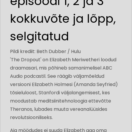
episoodi 1, 2 ja 3
kokkuvõte ja lõpp,
selgitatud
Pildi krediit: Beth Dubber / Hulu
'The Dropout' on Elizabeth Meriwetheri loodud
draamasari, mis põhineb samanimelisel ABC
Audio podcastil. See räägib väljamõeldud
versiooni Elizabeth Holmesi (Amanda Seyfried)
tõsieluloost, Stanfordi väljalangemisest, kes
moodustab meditsiinitehnoloogia ettevõtte
Theranos, lubades muuta vereanalüüsides
revolutsiooniliseks.
Aja möödudes ei suuda Elizabeth aga oma