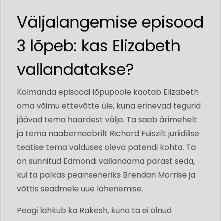
Väljalangemise episood
3 lõpeb: kas Elizabeth
vallandatakse?
Kolmanda episoodi lõpupoole kaotab Elizabeth
oma võimu ettevõtte üle, kuna erinevad tegurid
jäävad tema haardest välja. Ta saab ärimehelt
ja tema naabernaabrilt Richard Fuiszilt juriidilise
teatise tema valduses oleva patendi kohta. Ta
on sunnitud Edmondi vallandama pärast seda,
kui ta palkas peainseneriks Brendan Morrise ja
võttis seadmele uue lähenemise.
Peagi lahkub ka Rakesh, kuna ta ei olnud