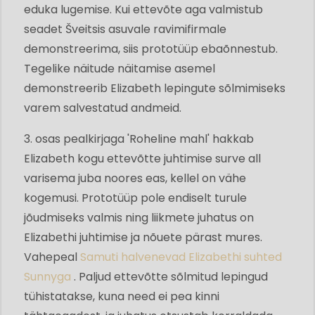
eduka lugemise. Kui ettevõte aga valmistub
seadet Šveitsis asuvale ravimifirmale
demonstreerima, siis prototüüp ebaõnnestub.
Tegelike näitude näitamise asemel
demonstreerib Elizabeth lepingute sõlmimiseks
varem salvestatud andmeid.
3. osas pealkirjaga 'Roheline mahl' hakkab
Elizabeth kogu ettevõtte juhtimise surve all
varisema juba noores eas, kellel on vähe
kogemusi. Prototüüp pole endiselt turule
jõudmiseks valmis ning liikmete juhatus on
Elizabethi juhtimise ja nõuete pärast mures.
Vahepeal
Samuti halvenevad Elizabethi suhted
Sunnyga
. Paljud ettevõtte sõlmitud lepingud
tühistatakse, kuna need ei pea kinni