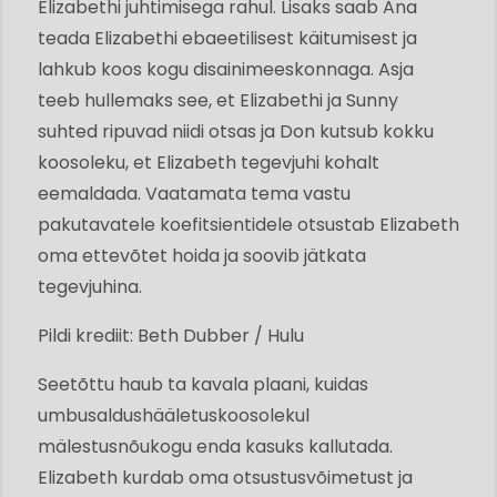
Elizabethi juhtimisega rahul. Lisaks saab Ana
teada Elizabethi ebaeetilisest käitumisest ja
lahkub koos kogu disainimeeskonnaga. Asja
teeb hullemaks see, et Elizabethi ja Sunny
suhted ripuvad niidi otsas ja Don kutsub kokku
koosoleku, et Elizabeth tegevjuhi kohalt
eemaldada. Vaatamata tema vastu
pakutavatele koefitsientidele otsustab Elizabeth
oma ettevõtet hoida ja soovib jätkata
tegevjuhina.
Pildi krediit: Beth Dubber / Hulu
Seetõttu haub ta kavala plaani, kuidas
umbusaldushääletuskoosolekul
mälestusnõukogu enda kasuks kallutada.
Elizabeth kurdab oma otsustusvõimetust ja