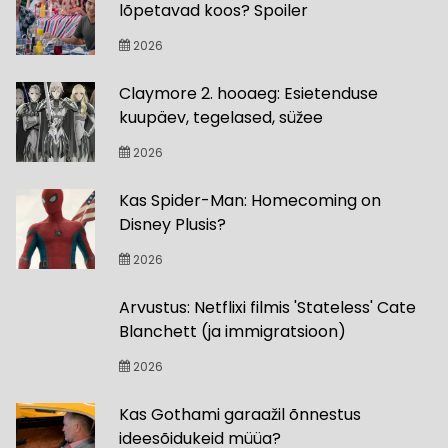
lõpetavad koos? Spoiler
2026
Claymore 2. hooaeg: Esietenduse
kuupäev, tegelased, süžee
2026
Kas Spider-Man: Homecoming on
Disney Plusis?
2026
Arvustus: Netflixi filmis 'Stateless' Cate
Blanchett (ja immigratsioon)
2026
Kas Gothami garaažil õnnestus
ideesõidukeid müüa?