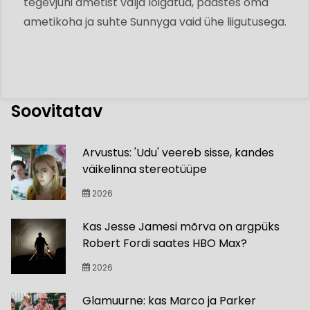
tegevjuhi ametist välja lõigatud, päästes oma
ametikoha ja suhte Sunnyga vaid ühe liigutusega.
Soovitatav
Arvustus: 'Udu' veereb sisse, kandes
väikelinna stereotüüpe
2026
Kas Jesse Jamesi mõrva on argpüks
Robert Fordi saates HBO Max?
2026
Glamuurne: kas Marco ja Parker