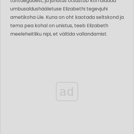
tähtaegadest, ja juhatus otsustab korraldada
umbusaldushääletuse Elizabethi tegevjuhi
ametikoha üle. Kuna on oht kaotada seltskond ja
tema pea kohal on unistus, teeb Elizabeth
meeleheitliku nipi, et vältida vallandamist.
ad