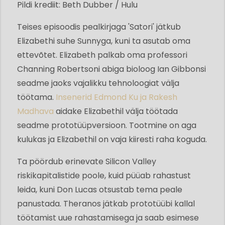
Pildi krediit: Beth Dubber / Hulu
Teises episoodis pealkirjaga 'Satori' jätkub
Elizabethi suhe Sunnyga, kuni ta asutab oma
ettevõtet. Elizabeth palkab oma professori
Channing Robertsoni abiga bioloog Ian Gibbonsi
seadme jaoks vajalikku tehnoloogiat välja
töötama.
Insenerid Edmond Ku ja Rakesh
Madhava
aidake Elizabethil välja töötada
seadme prototüüpversioon. Tootmine on aga
kulukas ja Elizabethil on vaja kiiresti raha koguda.
Ta pöördub erinevate Silicon Valley
riskikapitalistide poole, kuid püüab rahastust
leida, kuni Don Lucas otsustab tema peale
panustada. Theranos jätkab prototüübi kallal
töötamist uue rahastamisega ja saab esimese