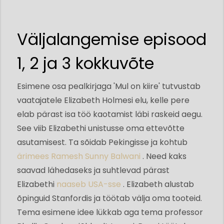
Väljalangemise episood
1, 2 ja 3 kokkuvõte
Esimene osa pealkirjaga 'Mul on kiire' tutvustab
vaatajatele Elizabeth Holmesi elu, kelle pere
elab pärast isa töö kaotamist läbi raskeid aegu.
See viib Elizabethi unistusse oma ettevõtte
asutamisest. Ta sõidab Pekingisse ja kohtub
ärimees Ramesh Sunny Balwani
. Need kaks
saavad lähedaseks ja suhtlevad pärast
Elizabethi
naaseb USA-sse
. Elizabeth alustab
õpinguid Stanfordis ja töötab välja oma tooteid.
Tema esimene idee lükkab aga tema professor