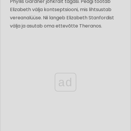
Phyllis Gardner jõhkralt tagasi. Peagi töötab
Elizabeth välja kontseptsiooni, mis lihtsustab
vereanalüüse. Nii langeb Elizabeth Stanfordist
välja ja asutab oma ettevõtte Theranos.
ad