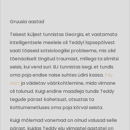
Gruusia aastad
Teisest küljest tunnistas Georgia, et vaatamata
intelligentsele meelele oli Teddyl lapsepõlvest
saati tõsiseid sotsioloogilisi probleeme, mis olid
tõenäoliselt tingitud traumast, millega ta silmitsi
seisis, kui vend suri. BJ tunnistas isegi, et tundis
oma poja endise naise suhtes üdini kaasa.
Fay
Hart
ja väidetav väärkohtlemine, mida viimane
oli talunud. Kuigi endine maadleja tundis Teddy
tegude pärast kahetsust, otsustas ta
kohtumenetluses oma poja kõrval seista.
Kuigi mõlemad vanemad on olnud valusad selle
pärast, kuidas Teddy elu viimastel aastatel on