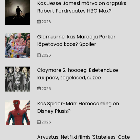
Kas Jesse Jamesi mõrva on argpüks
Robert Fordi saates HBO Max?
2026
Glamuurne: kas Marco ja Parker
lõpetavad koos? Spoiler
2026
Claymore 2. hooaeg: Esietenduse
kuupäev, tegelased, süžee
2026
Kas Spider-Man: Homecoming on
Disney Plusis?
2026
Arvustus: Netflixi filmis 'Stateless' Cate