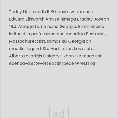
Teddy Hart sündis 1980. aasta veebruaris
Edward Ellsworth Annise nimega Bradley Joseph
“B.J. Annis ja tema naine Georgia. BJ on endine
kulturist ja professionaalne maadleja Bostonist,
Massachusettsist, samas kui Georgia on
maadluslegendi Stu Harti tütar, kes asutas
Alberta osariigis Calgarys ikoonilise maadlust
edendava ettevõtte Stampede Wrestling.
ad