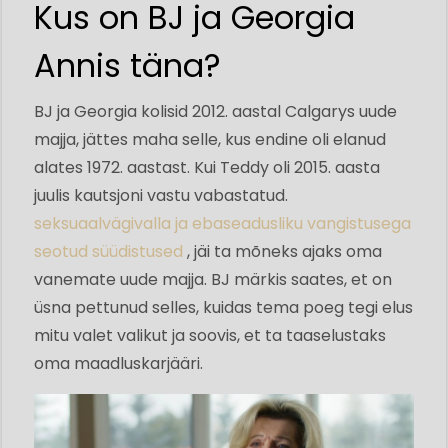
Kus on BJ ja Georgia
Annis täna?
BJ ja Georgia kolisid 2012. aastal Calgarys uude
majja, jättes maha selle, kus endine oli elanud
alates 1972. aastast. Kui Teddy oli 2015. aasta
juulis kautsjoni vastu vabastatud.
seksuaalvägivalla ja ebaseadusliku vangistusega
seotud süüdistused
, jäi ta mõneks ajaks oma
vanemate uude majja. BJ märkis saates, et on
üsna pettunud selles, kuidas tema poeg tegi elus
mitu valet valikut ja soovis, et ta taaselustaks
oma maadluskarjääri.