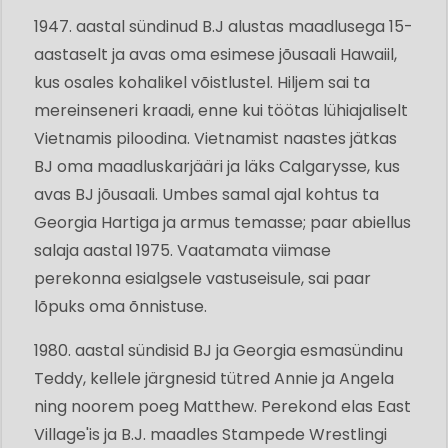
1947. aastal sündinud B.J alustas maadlusega 15-
aastaselt ja avas oma esimese jõusaali Hawaiil,
kus osales kohalikel võistlustel. Hiljem sai ta
mereinseneri kraadi, enne kui töötas lühiajaliselt
Vietnamis piloodina. Vietnamist naastes jätkas
BJ oma maadluskarjääri ja läks Calgarysse, kus
avas BJ jõusaali. Umbes samal ajal kohtus ta
Georgia Hartiga ja armus temasse; paar abiellus
salaja aastal 1975. Vaatamata viimase
perekonna esialgsele vastuseisule, sai paar
lõpuks oma õnnistuse.
1980. aastal sündisid BJ ja Georgia esmasündinu
Teddy, kellele järgnesid tütred Annie ja Angela
ning noorem poeg Matthew. Perekond elas East
Village'is ja B.J. maadles Stampede Wrestlingi