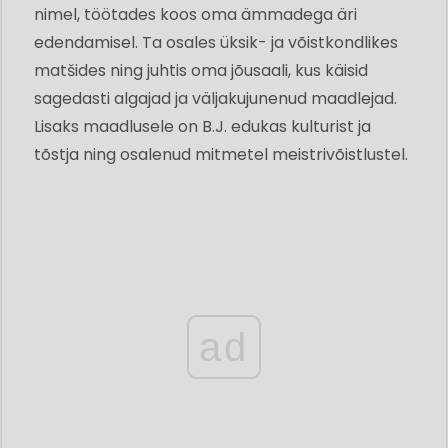
nimel, töötades koos oma ämmadega äri
edendamisel. Ta osales üksik- ja võistkondlikes
matšides ning juhtis oma jõusaali, kus käisid
sagedasti algajad ja väljakujunenud maadlejad.
Lisaks maadlusele on B.J. edukas kulturist ja
tõstja ning osalenud mitmetel meistrivõistlustel.
ad