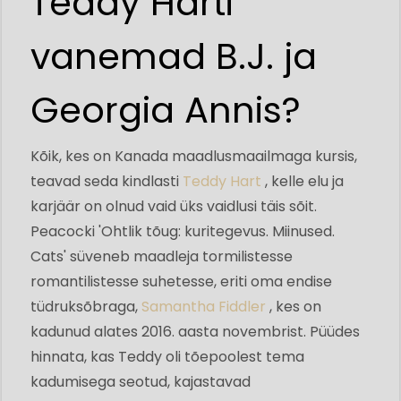
Teddy Harti
vanemad B.J. ja
Georgia Annis?
Kõik, kes on Kanada maadlusmaailmaga kursis,
teavad seda kindlasti
Teddy Hart
, kelle elu ja
karjäär on olnud vaid üks vaidlusi täis sõit.
Peacocki 'Ohtlik tõug: kuritegevus. Miinused.
Cats' süveneb maadleja tormilistesse
romantilistesse suhetesse, eriti oma endise
tüdruksõbraga,
Samantha Fiddler
, kes on
kadunud alates 2016. aasta novembrist. Püüdes
hinnata, kas Teddy oli tõepoolest tema
kadumisega seotud, kajastavad