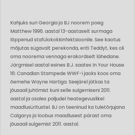
Kahjuks suri Georgia ja BJ noorem poeg
Matthew 1996. aastal 13-aastaselt surmaga
lõppenud stafülokokkinfektsioonile. See kaotus
mõjutas sügavalt perekonda, eriti Teddyt, kes oli
oma noorema vennaga erakordselt lähedane.
Järgmisel aastal esines B.J. saates In Your House
16: Canadian Stampede WWF-i jaoks koos oma
õemehe Wayne Hartiga. Seejärel jätkas ta
jõusaali juhtimist kuni selle sulgemiseni 2011.
aastal ja osales paljudel heategevuslikel
maadlusüritustel. BJ on teeninud ka tuletõrjujana
Calgarys ja loobus maadlusest pärast oma
jõusaali sulgemist 2011. aastal.