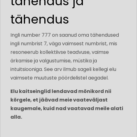
tähendus ja
tähendus
Ingli number 777 on saanud oma tähendused
ingli numbrist 7, väga vaimsest numbrist, mis
resoneerub kollektiivse teadvuse, vaimse
ärkamise ja valgustumise, müstika ja
intuitsiooniga. See arv ilmub sageli kellegi elu
vaimsete muutuste pöördelistel aegadel.
Elu kaitseinglid lendavad mõnikord nii
kõrgele, et jäävad meie vaateväljast
kaugemale, kuid nad vaatavad meile alati
alla.