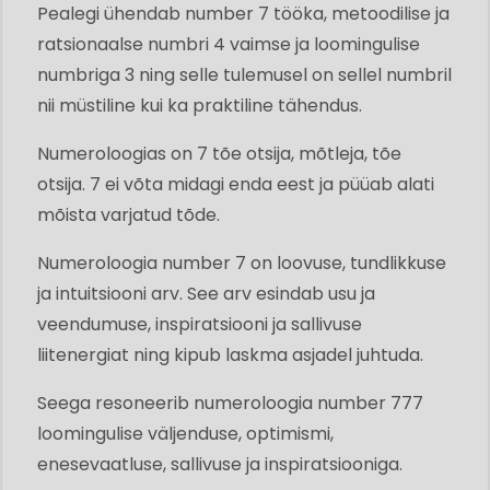
Pealegi ühendab number 7 tööka, metoodilise ja
ratsionaalse numbri 4 vaimse ja loomingulise
numbriga 3 ning selle tulemusel on sellel numbril
nii müstiline kui ka praktiline tähendus.
Numeroloogias on 7 tõe otsija, mõtleja, tõe
otsija. 7 ei võta midagi enda eest ja püüab alati
mõista varjatud tõde.
Numeroloogia number 7 on loovuse, tundlikkuse
ja intuitsiooni arv. See arv esindab usu ja
veendumuse, inspiratsiooni ja sallivuse
liitenergiat ning kipub laskma asjadel juhtuda.
Seega resoneerib numeroloogia number 777
loomingulise väljenduse, optimismi,
enesevaatluse, sallivuse ja inspiratsiooniga.