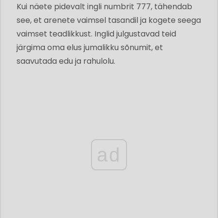
Kui näete pidevalt ingli numbrit 777, tähendab
see, et arenete vaimsel tasandil ja kogete seega
vaimset teadlikkust. Inglid julgustavad teid
järgima oma elus jumalikku sõnumit, et
saavutada edu ja rahulolu.
ad