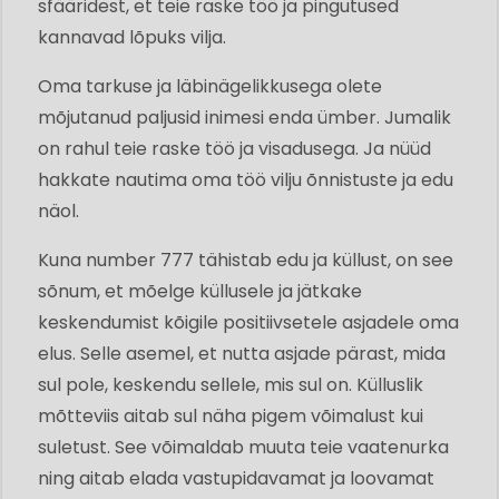
sfääridest, et teie raske töö ja pingutused
kannavad lõpuks vilja.
Oma tarkuse ja läbinägelikkusega olete
mõjutanud paljusid inimesi enda ümber. Jumalik
on rahul teie raske töö ja visadusega. Ja nüüd
hakkate nautima oma töö vilju õnnistuste ja edu
näol.
Kuna number 777 tähistab edu ja küllust, on see
sõnum, et mõelge küllusele ja jätkake
keskendumist kõigile positiivsetele asjadele oma
elus. Selle asemel, et nutta asjade pärast, mida
sul pole, keskendu sellele, mis sul on. Külluslik
mõtteviis aitab sul näha pigem võimalust kui
suletust. See võimaldab muuta teie vaatenurka
ning aitab elada vastupidavamat ja loovamat