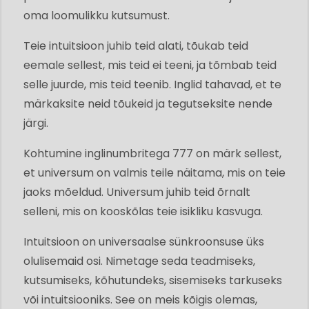
oma loomulikku kutsumust.
Teie intuitsioon juhib teid alati, tõukab teid
eemale sellest, mis teid ei teeni, ja tõmbab teid
selle juurde, mis teid teenib. Inglid tahavad, et te
märkaksite neid tõukeid ja tegutseksite nende
järgi.
Kohtumine inglinumbritega 777 on märk sellest,
et universum on valmis teile näitama, mis on teie
jaoks mõeldud. Universum juhib teid õrnalt
selleni, mis on kooskõlas teie isikliku kasvuga.
Intuitsioon on universaalse sünkroonsuse üks
olulisemaid osi. Nimetage seda teadmiseks,
kutsumiseks, kõhutundeks, sisemiseks tarkuseks
või intuitsiooniks. See on meis kõigis olemas,