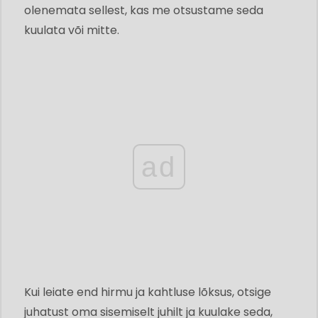
olenemata sellest, kas me otsustame seda
kuulata või mitte.
ad
Kui leiate end hirmu ja kahtluse lõksus, otsige
juhatust oma sisemiselt juhilt ja kuulake seda,