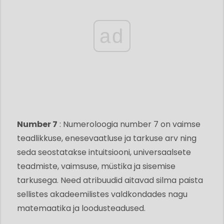
ad
Number 7
: Numeroloogia number 7 on vaimse
teadlikkuse, enesevaatluse ja tarkuse arv ning
seda seostatakse intuitsiooni, universaalsete
teadmiste, vaimsuse, müstika ja sisemise
tarkusega. Need atribuudid aitavad silma paista
sellistes akadeemilistes valdkondades nagu
matemaatika ja loodusteadused.