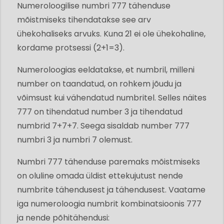
Numeroloogilise numbri 777 tähenduse
mõistmiseks tihendatakse see arv
ühekohaliseks arvuks. Kuna 21 ei ole ühekohaline,
kordame protsessi (2+1=3).
Numeroloogias eeldatakse, et numbril, milleni
number on taandatud, on rohkem jõudu ja
võimsust kui vähendatud numbritel. Selles näites
777 on tihendatud number 3 ja tihendatud
numbrid 7+7+7. Seega sisaldab number 777
numbri 3 ja numbri 7 olemust.
Numbri 777 tähenduse paremaks mõistmiseks
on oluline omada üldist ettekujutust nende
numbrite tähendusest ja tähendusest. Vaatame
iga numeroloogia numbrit kombinatsioonis 777
ja nende põhitähendusi: