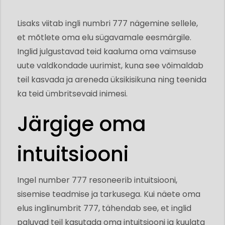
Lisaks viitab ingli numbri 777 nägemine sellele,
et mõtlete oma elu sügavamale eesmärgile.
Inglid julgustavad teid kaaluma oma vaimsuse
uute valdkondade uurimist, kuna see võimaldab
teil kasvada ja areneda üksikisikuna ning teenida
ka teid ümbritsevaid inimesi.
Järgige oma
intuitsiooni
Ingel number 777 resoneerib intuitsiooni,
sisemise teadmise ja tarkusega. Kui näete oma
elus inglinumbrit 777, tähendab see, et inglid
paluvad teil kasutada oma intuitsiooni ja kuulata