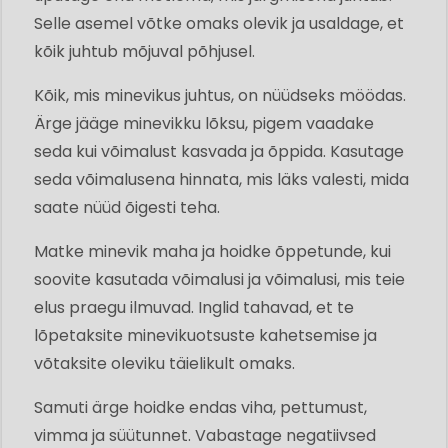
Selle asemel võtke omaks olevik ja usaldage, et
kõik juhtub mõjuval põhjusel.
Kõik, mis minevikus juhtus, on nüüdseks möödas.
Ärge jääge minevikku lõksu, pigem vaadake
seda kui võimalust kasvada ja õppida. Kasutage
seda võimalusena hinnata, mis läks valesti, mida
saate nüüd õigesti teha.
Matke minevik maha ja hoidke õppetunde, kui
soovite kasutada võimalusi ja võimalusi, mis teie
elus praegu ilmuvad. Inglid tahavad, et te
lõpetaksite minevikuotsuste kahetsemise ja
võtaksite oleviku täielikult omaks.
Samuti ärge hoidke endas viha, pettumust,
vimma ja süütunnet. Vabastage negatiivsed