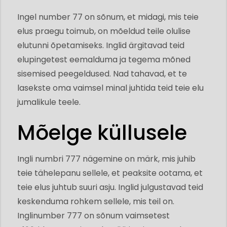
Ingel number 77 on sõnum, et midagi, mis teie
elus praegu toimub, on mõeldud teile olulise
elutunni õpetamiseks. Inglid ärgitavad teid
elupingetest eemalduma ja tegema mõned
sisemised peegeldused. Nad tahavad, et te
lasekste oma vaimsel minal juhtida teid teie elu
jumalikule teele.
Mõelge küllusele
Ingli numbri 777 nägemine on märk, mis juhib
teie tähelepanu sellele, et peaksite ootama, et
teie elus juhtub suuri asju. Inglid julgustavad teid
keskenduma rohkem sellele, mis teil on.
Inglinumber 777 on sõnum vaimsetest