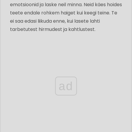
emotsioonid ja laske neil minna. Neid käes hoides
teete endale rohkem haiget kui keegi teine. Te
ei saa edasi liikuda enne, kui lasete lahti
tarbetutest hirmudest ja kahtlustest.
ad