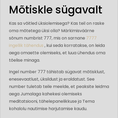
Mõtiskle sügavalt
Kas sa võitled üksiolemisega? Kas teil on raske
oma mõtetega üksi olla? Märkimisväärne
sõnum numbrist 777, mis on sarnane
7777
ingellik tähendus
, kui seda korratakse, on leida
aega omaette olemiseks, et luua ühendus oma
tõelise minaga.
Ingel number 777 tähistab sügavat mõtisklust,
enesevaatlust, üksildust ja eraldatust. See
number tuletab teile meelde, et peaksite leidma
aega Jumalaga kahekesi olemiseks
meditatsiooni, tähelepanelikkuse ja Tema
kohalolu nautimise harjutamise kaudu.