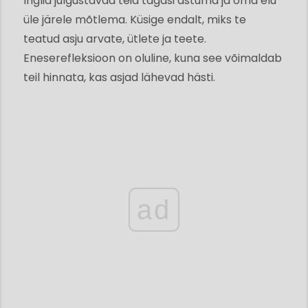
Inglid julgustavad teid tagasi astuma ja oma elu
üle järele mõtlema. Küsige endalt, miks te
teatud asju arvate, ütlete ja teete.
Eneserefleksioon on oluline, kuna see võimaldab
teil hinnata, kas asjad lähevad hästi.
ad