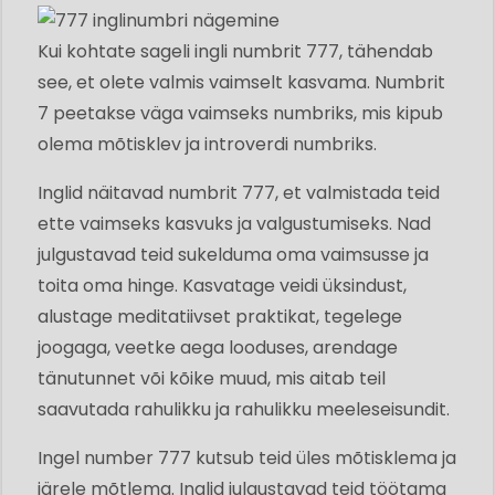
Kui kohtate sageli ingli numbrit 777, tähendab
see, et olete valmis vaimselt kasvama. Numbrit
7 peetakse väga vaimseks numbriks, mis kipub
olema mõtisklev ja introverdi numbriks.
Inglid näitavad numbrit 777, et valmistada teid
ette vaimseks kasvuks ja valgustumiseks. Nad
julgustavad teid sukelduma oma vaimsusse ja
toita oma hinge. Kasvatage veidi üksindust,
alustage meditatiivset praktikat, tegelege
joogaga, veetke aega looduses, arendage
tänutunnet või kõike muud, mis aitab teil
saavutada rahulikku ja rahulikku meeleseisundit.
Ingel number 777 kutsub teid üles mõtisklema ja
järele mõtlema. Inglid julgustavad teid töötama