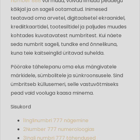
number 888
või muud, võivad ilmuda peaaegu
kõikjal ja on sageli ootamatud. Inimesed
teatavad oma arvetel, digitaalsetel ekraanidel,
krediitkaartidel, tootesiltidel ja paljudes muudes
kohtades kuvatavatest numbritest. Kui näete
seda numbrit sageli, tundke end õnnelikuna,
kuna teie kaitseinglid üritavad suhelda.
Pöörake tähelepanu oma elus mängivatele
märkidele, sümbolitele ja sünkroonsusele. Sind
ümbritseb küllusemeri, selle vastuvõtmiseks
pead vaid vooluga kaasa minema.
Sisukord
1
Inglinumbri 777 nägemine
2
Number 777 numeroloogias
3
Ingli numbri 777 tähendused