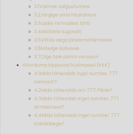
3.1
Vaimne valgustumine
3.2
Järgige oma intuitsiooni
3.3
Laske hirmudest lahti
3.4
Mõtiskle sügavalt
3.5
Võtke aega järelemõtlemiseks
3.6
Mõelge küllusele
3.7
Olge teie parim versioon
4
Korduma kippuvad küsimused (KKK)
4.1
Mida tähendab ingel number 777
vaimselt?
4.2
Mida tähendab arv 777 Piiblis?
4.3
Mida tähendab ingel number 777
armastuses?
4.4
Mida tähendab ingel number 777
kaksikleegis?