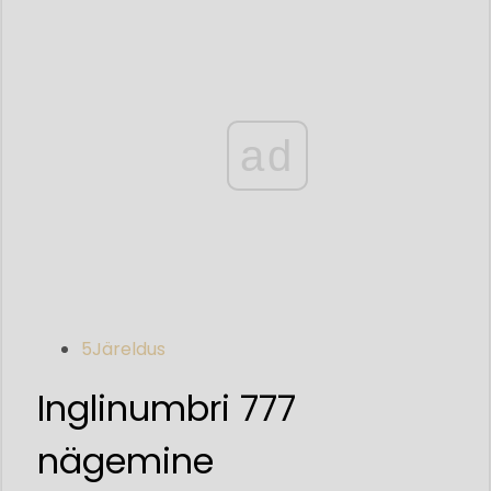
ad
5
Järeldus
Inglinumbri 777
nägemine