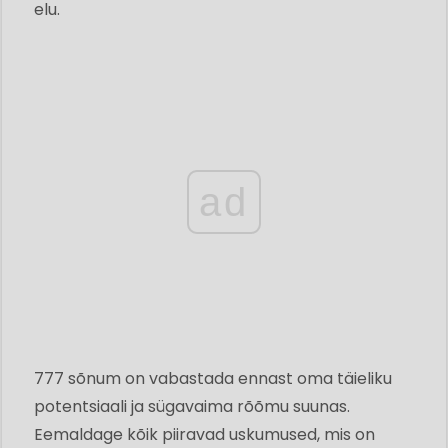
elu.
ad
777 sõnum on vabastada ennast oma täieliku
potentsiaali ja sügavaima rõõmu suunas.
Eemaldage kõik piiravad uskumused, mis on