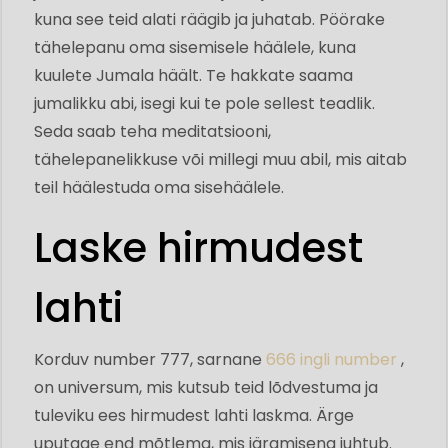
kuna see teid alati räägib ja juhatab. Pöörake
tähelepanu oma sisemisele häälele, kuna
kuulete Jumala häält. Te hakkate saama
jumalikku abi, isegi kui te pole sellest teadlik.
Seda saab teha meditatsiooni,
tähelepanelikkuse või millegi muu abil, mis aitab
teil häälestuda oma sisehäälele.
Laske hirmudest
lahti
Korduv number 777, sarnane
666 ingli number
,
on universum, mis kutsub teid lõdvestuma ja
tuleviku ees hirmudest lahti laskma. Ärge
uputage end mõtlema, mis järgmisena juhtub.