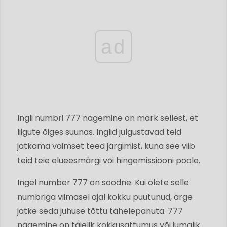
ad
Ingli numbri 777 nägemine on märk sellest, et
liigute õiges suunas. Inglid julgustavad teid
jätkama vaimset teed järgimist, kuna see viib
teid teie elueesmärgi või hingemissiooni poole.
Ingel number 777 on soodne. Kui olete selle
numbriga viimasel ajal kokku puutunud, ärge
jätke seda juhuse tõttu tähelepanuta. 777
nägemine on täielik kokkusattumus või jumalik