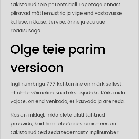
takistanud teie potentsiaali. Lõpetage ennast
piiravad mõttemustrid ja viige end vastavusse
külluse, rikkuse, tervise, õnne ja edu uue
reaalsusega.
Olge teie parim
versioon
Ingli numbriga 777 kohtumine on märk sellest,
et olete võimeline suurteks asjadeks. Kõik, mida
vajate, on end venitada, et kasvada ja areneda.
Kas on midagi, mida olete alati tahtnud
proovida, kuid hirm ebaõnnestumise ees on
takistanud teid seda tegemast? Inglinumber